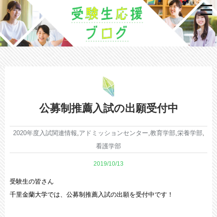
公募制推薦入試の出願受付中
2020年度入試関連情報
,
アドミッションセンター
,
教育学部
,
栄養学部
,
看護学部
2019/10/13
受験生の皆さん
千里金蘭大学では、公募制推薦入試の出願を受付中です！