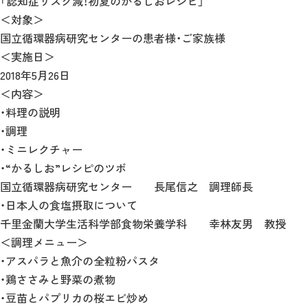
「認知症リスク減！初夏のかるしおレシピ」
＜対象＞
国立循環器病研究センターの患者様・ご家族様
＜実施日＞
2018年5月26日
＜内容＞
・料理の説明
・調理
・ミニレクチャー
・“かるしお”レシピのツボ
国立循環器病研究センター 長尾信之 調理師長
・日本人の食塩摂取について
千里金蘭大学生活科学部食物栄養学科 幸林友男 教授
＜調理メニュー＞
・アスパラと魚介の全粒粉パスタ
・鶏ささみと野菜の煮物
・豆苗とパプリカの桜エビ炒め