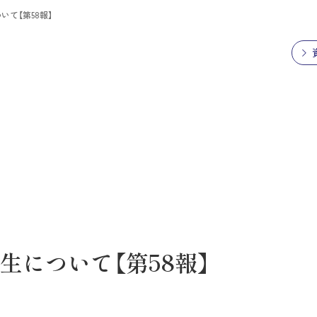
て【第58報】
について【第58報】