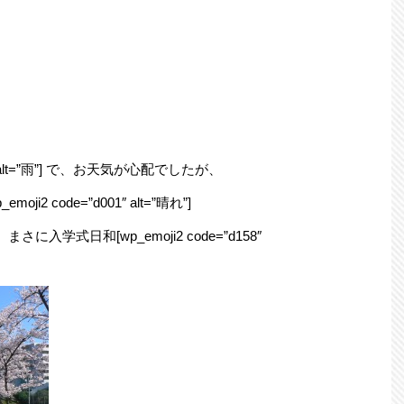
3″ alt=”雨”] で、お天気が心配でしたが、
 code=”d001″ alt=”晴れ”]
学式日和[wp_emoji2 code=”d158″