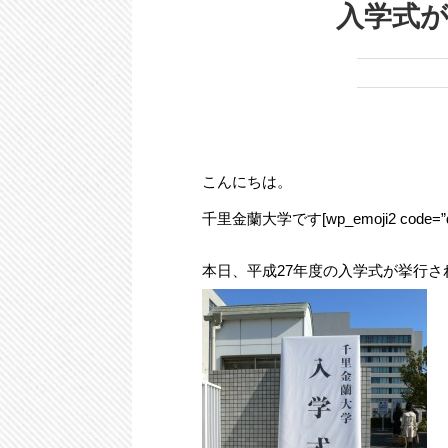
入学式
こんにちは。
千里金蘭大学です[wp_emoji2 code=”d
本日、平成27年度の入学式が挙行さ