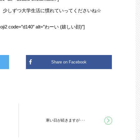
、少しずつ大学生活に慣れていってくださいね☆
ode=”d140″ alt=”わーい (嬉しい顔)”]
寒い日が続きますが･･･