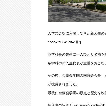
入学式会場に入場してきた新入生の皆さ
code=”d084″ alt=”目”]
各学科長の先生に一人ひとり名前を
各学科の新入生代表が宣誓をおこな
その後、金蘭会学園の同窓会会長 
が披露されました。
最後に金蘭会学園の原点と歴史を映
新入生の皆さん[wp_emoji2 code=”d160″ a