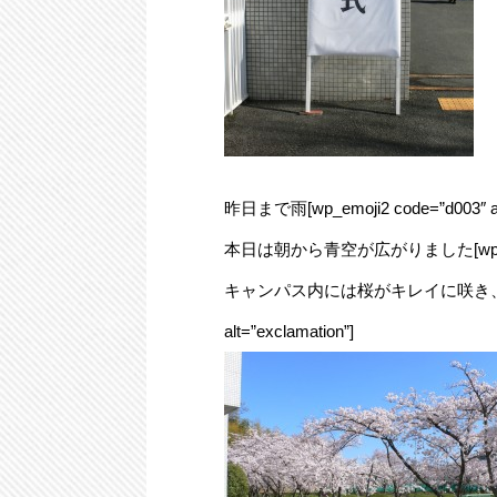
昨日まで雨[wp_emoji2 code=”d00
本日は朝から青空が広がりました[wp_emoji2
キャンパス内には桜がキレイに咲き、まさに入
alt=”exclamation”]