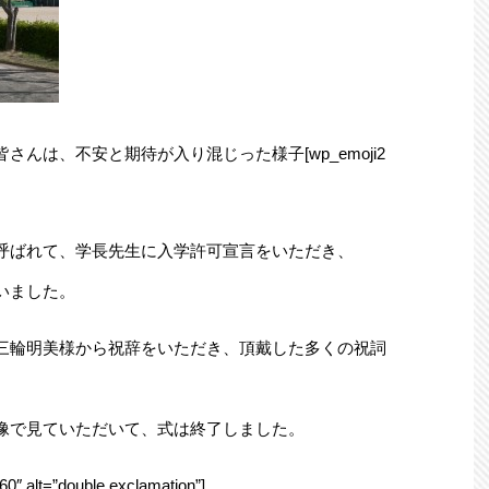
んは、不安と期待が入り混じった様子[wp_emoji2
呼ばれて、学長先生に入学許可宣言をいただき、
いました。
三輪明美様から祝辞をいただき、頂戴した多くの祝詞
像で見ていただいて、式は終了しました。
lt=”double exclamation”]