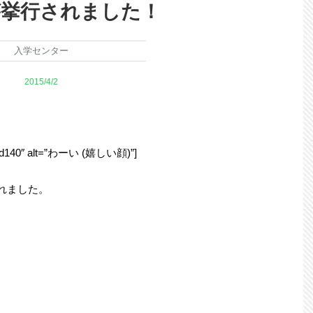
が挙行されました！
入学センター
2015/4/2
140″ alt=”わーい (嬉しい顔)”]
れました。