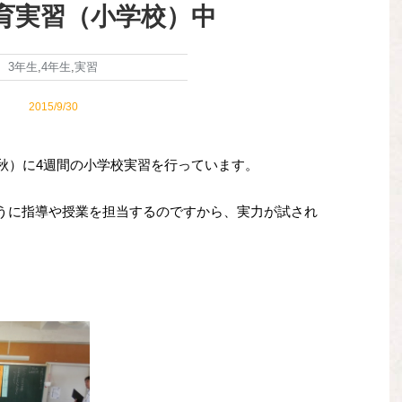
育実習（小学校）中
3年生
,
4年生
,
実習
2015/9/30
秋）に4週間の小学校実習を行っています。
うに指導や授業を担当するのですから、実力が試され