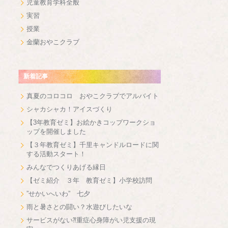
児童教育学科全般
実習
授業
金蘭おやこクラブ
新着記事
真夏のコロコロ おやこクラブでアルバイト
シャカシャカ！アイスづくり
【3年教育ゼミ】お絵かきコップワークショ
ップを開催しました
【３年教育ゼミ】千里キャンドルロードに関
する活動スタート！
みんなでつくりあげる縁日
【ゼミ紹介 ３年 教育ゼミ】小学校訪問
”せかいへいわ” 七夕
雨と暑さとの闘い？水遊びしたいな
サービスがない⁈重症心身障がい児支援の現