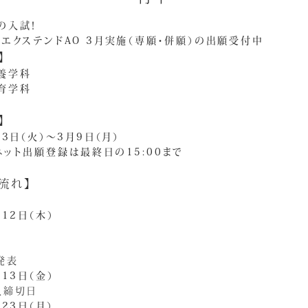
の入試！
エクステンドAO 3月実施（専願・併願）の出願受付中
】
養学科
育学科
】
月3日（火）～3月9日（月）
ネット出願登録は最終日の15:00まで
流れ】
日
月12日（木）
発表
月13日（金）
入締切日
月23日（月）