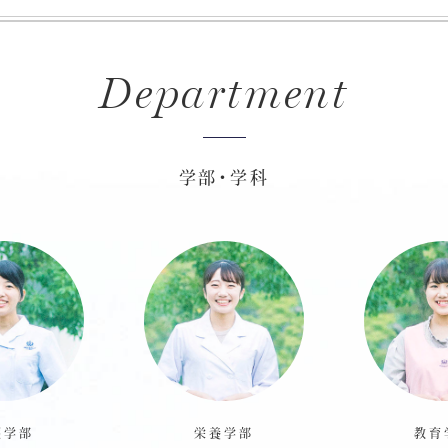
Department
学部・学科
護学部
栄養学部
教育