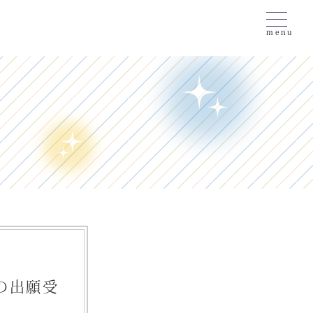
menu
）の出願受