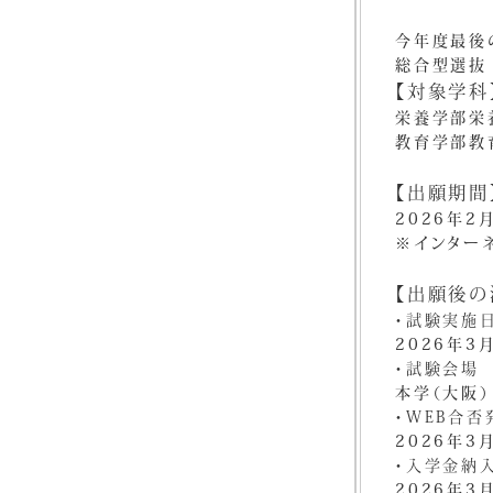
今年度最後
総合型選抜 
【対象学科
栄養学部栄
教育学部教
【出願期間
2026年2
※インター
【出願後の
・試験実施
2026年3
・試験会場
本学（大阪）
・WEB合否
2026年3
・入学金納
2026年3