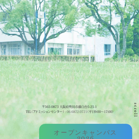
scroll
〒565-0873 大阪府吹田市藤白台5-25-1
TEL（アドミッションセンター） :
06-6872-0721
（平日9:00～17:00）
オープンキャンパス
2026