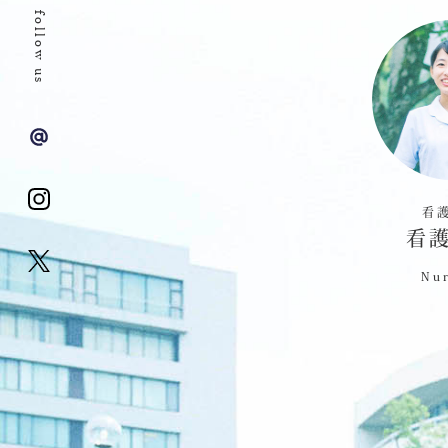
follow us
看
看
Nur