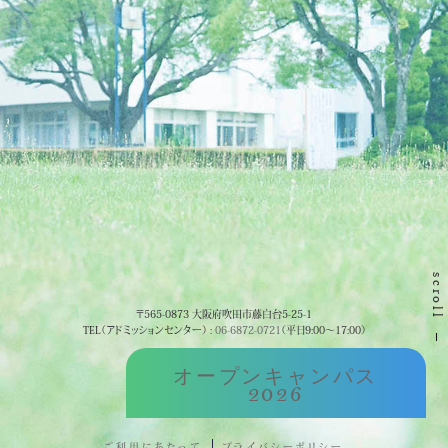
scroll
〒565-0873 大阪府吹田市藤白台5-25-1
TEL（アドミッションセンター） :
06-6872-0721
（平日9:00～17:00）
オープンキャンパス
2026
ご利用にあたって
プライバシーポリシー