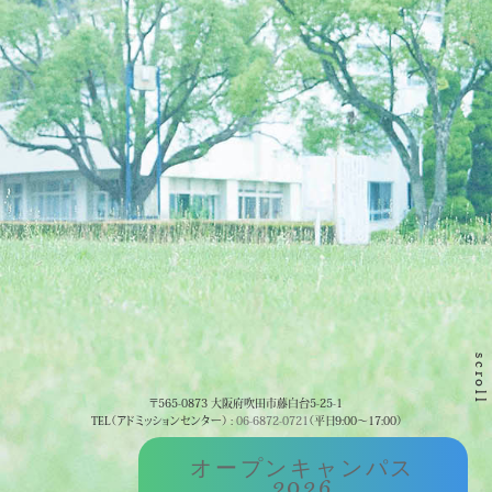
scroll
〒565-0873 大阪府吹田市藤白台5-25-1
TEL（アドミッションセンター） :
06-6872-0721
（平日9:00～17:00）
オープンキャンパス
2026