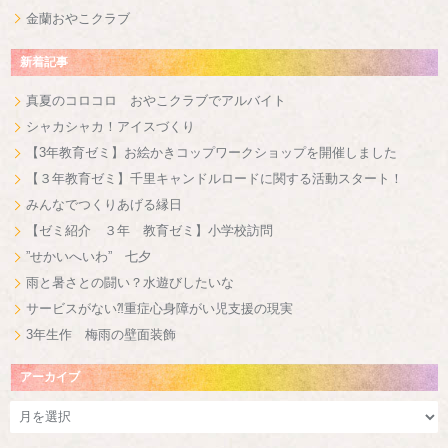
金蘭おやこクラブ
新着記事
真夏のコロコロ おやこクラブでアルバイト
シャカシャカ！アイスづくり
【3年教育ゼミ】お絵かきコップワークショップを開催しました
【３年教育ゼミ】千里キャンドルロードに関する活動スタート！
みんなでつくりあげる縁日
【ゼミ紹介 ３年 教育ゼミ】小学校訪問
”せかいへいわ” 七夕
雨と暑さとの闘い？水遊びしたいな
サービスがない⁈重症心身障がい児支援の現実
3年生作 梅雨の壁面装飾
アーカイブ