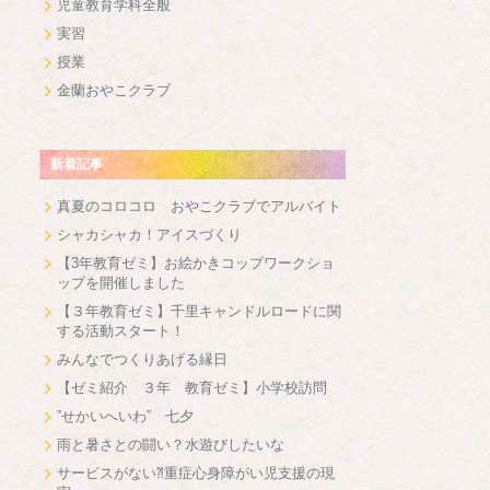
児童教育学科全般
実習
授業
金蘭おやこクラブ
新着記事
真夏のコロコロ おやこクラブでアルバイト
シャカシャカ！アイスづくり
【3年教育ゼミ】お絵かきコップワークショ
ップを開催しました
【３年教育ゼミ】千里キャンドルロードに関
する活動スタート！
みんなでつくりあげる縁日
【ゼミ紹介 ３年 教育ゼミ】小学校訪問
”せかいへいわ” 七夕
雨と暑さとの闘い？水遊びしたいな
サービスがない⁈重症心身障がい児支援の現