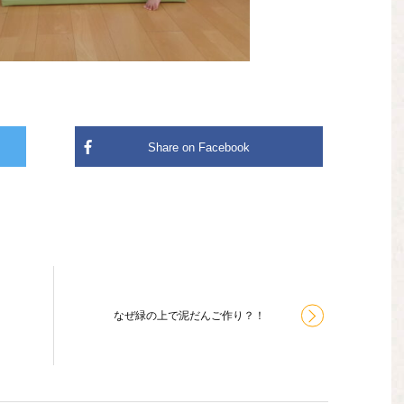
なぜ緑の上で泥だんご作り？！