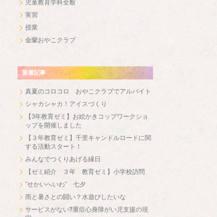
児童教育学科全般
実習
授業
金蘭おやこクラブ
新着記事
真夏のコロコロ おやこクラブでアルバイト
シャカシャカ！アイスづくり
【3年教育ゼミ】お絵かきコップワークショ
ップを開催しました
【３年教育ゼミ】千里キャンドルロードに関
する活動スタート！
みんなでつくりあげる縁日
【ゼミ紹介 ３年 教育ゼミ】小学校訪問
”せかいへいわ” 七夕
雨と暑さとの闘い？水遊びしたいな
サービスがない⁈重症心身障がい児支援の現