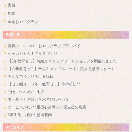
実習
授業
金蘭おやこクラブ
新着記事
真夏のコロコロ おやこクラブでアルバイト
シャカシャカ！アイスづくり
【3年教育ゼミ】お絵かきコップワークショップを開催しました
【３年教育ゼミ】千里キャンドルロードに関する活動スタート！
みんなでつくりあげる縁日
【ゼミ紹介 ３年 教育ゼミ】小学校訪問
”せかいへいわ” 七夕
雨と暑さとの闘い？水遊びしたいな
サービスがない⁈重症心身障がい児支援の現実
3年生作 梅雨の壁面装飾
アーカイブ