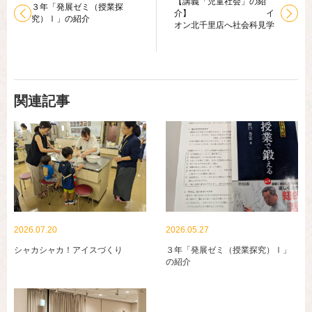
【講義「児童社会」の紹
３年「発展ゼミ（授業探
介】 イ
究）Ⅰ」の紹介
オン北千里店へ社会科見学
関連記事
2026.07.20
2026.05.27
シャカシャカ！アイスづくり
３年「発展ゼミ（授業探究）Ⅰ」
の紹介