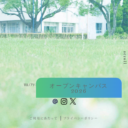
scroll
〒565-0873 大阪府吹田市藤白台5-25-1
オープンキャンパス
TEL（アドミッションセンター） :
06-6872-0721
（平日9:00～17:00）
2026
ご利用にあたって
プライバシーポリシー