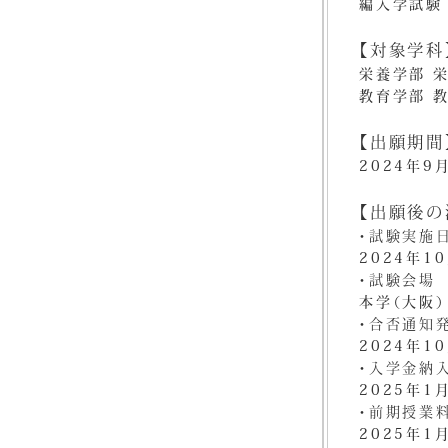
編入学試験
【対象学科
栄養学部 
教育学部 
【出願期間
2024年9
【出願後の
・試験実施
2024年1
・試験会場
本学（大阪）
・合否通知
2024年1
・入学金納
2025年1
・前期授業
2025年1