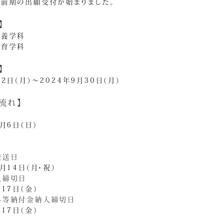
 前期の出願受付が始まりました。
】
栄養学科
教育学科
】
月2日（月）～2024年9月30日（月）
流れ】
日
0月6日（日）
発送日
0月14日（月・祝）
入締切日
月17日（金）
料等納付金納入締切日
月17日（金）