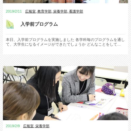
2019/2/11
広報室
,
教育学部
,
栄養学部
,
看護学部
入学前プログラム
本日、入学前プログラムを実施しました 各学科毎のプログラムを通し
て、大学生になるイメージができたでしょうか どんなことをして...
2019/2/9
広報室
,
栄養学部