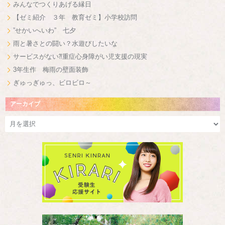
みんなでつくりあげる縁日
【ゼミ紹介 ３年 教育ゼミ】小学校訪問
”せかいへいわ” 七夕
雨と暑さとの闘い？水遊びしたいな
サービスがない⁈重症心身障がい児支援の現実
3年生作 梅雨の壁面装飾
ぎゅっぎゅっ、ビロビロ～
アーカイブ