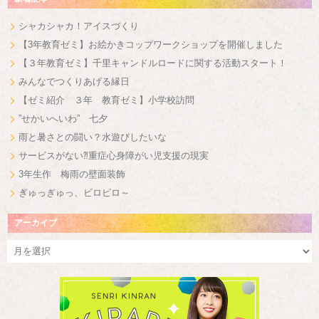
シャカシャカ！アイスづくり
【3年教育ゼミ】お絵かきコップワークショップを開催しました
【３年教育ゼミ】千里キャンドルロードに関する活動スタート！
みんなでつくりあげる縁日
【ゼミ紹介 ３年 教育ゼミ】小学校訪問
”せかいへいわ” 七夕
雨と暑さとの闘い？水遊びしたいな
サービスがない⁈重症心身障がい児支援の現実
3年生作 梅雨の壁面装飾
ぎゅっぎゅっ、ビロビロ～
アーカイブ