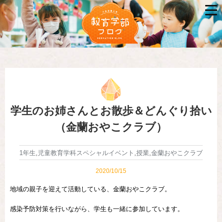
学生のお姉さんとお散歩＆どんぐり拾い
（金蘭おやこクラブ）
1年生
,
児童教育学科スペシャルイベント
,
授業
,
金蘭おやこクラブ
2020/10/15
地域の親子を迎えて活動している、金蘭おやこクラブ。
感染予防対策を行いながら、学生も一緒に参加しています。