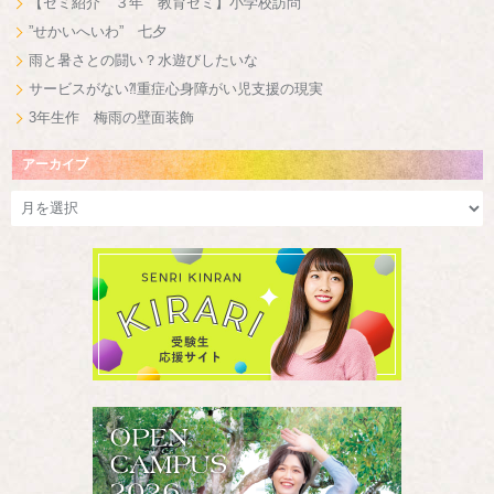
【ゼミ紹介 ３年 教育ゼミ】小学校訪問
”せかいへいわ” 七夕
雨と暑さとの闘い？水遊びしたいな
サービスがない⁈重症心身障がい児支援の現実
3年生作 梅雨の壁面装飾
アーカイブ