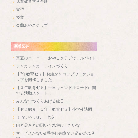
児童教育学科全般
実習
授業
金蘭おやこクラブ
新着記事
真夏のコロコロ おやこクラブでアルバイト
シャカシャカ！アイスづくり
【3年教育ゼミ】お絵かきコップワークショ
ップを開催しました
【３年教育ゼミ】千里キャンドルロードに関
する活動スタート！
みんなでつくりあげる縁日
【ゼミ紹介 ３年 教育ゼミ】小学校訪問
”せかいへいわ” 七夕
雨と暑さとの闘い？水遊びしたいな
サービスがない⁈重症心身障がい児支援の現