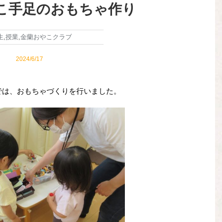
こ手足のおもちゃ作り
生
,
授業
,
金蘭おやこクラブ
2024/6/17
ブでは、おもちゃづくりを行いました。