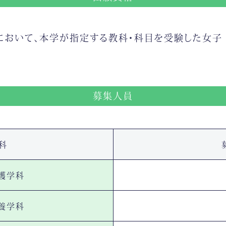
において、本学が指定する教科・科目を受験した女子
募集人員
科
護学科
養学科