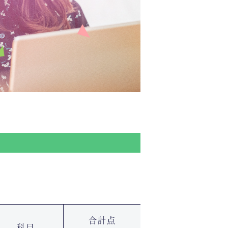
合計点
科目