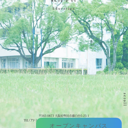
Education
scroll
〒565-0873 大阪府吹田市藤白台5-25-1
TEL（アドミッションセンター） :
06-6872-0721
（平日9:00～17:00）
オープンキャンパス