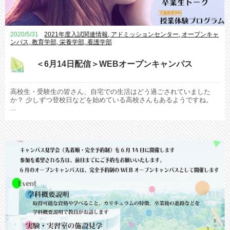
2020/5/31
2021年度入試関連情報
,
アドミッションセンター
,
オープンキャ
ンパス
,
教育学部
,
栄養学部
,
看護学部
＜6月14日配信＞WEBオープンキャンパス
高校生・受験生の皆さん、自宅での生活はどう過ごされていました
か？ 少しずつ登校日などを始めている高校さんもあるようですね。
...