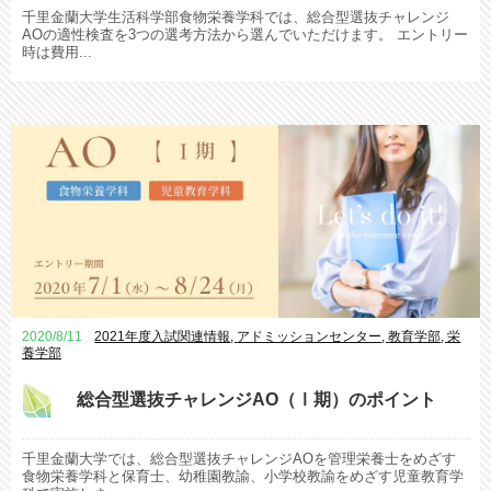
千里金蘭大学生活科学部食物栄養学科では、総合型選抜チャレンジ
AOの適性検査を3つの選考方法から選んでいただけます。 エントリー
時は費用...
2020/8/11
2021年度入試関連情報
,
アドミッションセンター
,
教育学部
,
栄
養学部
総合型選抜チャレンジAO（Ⅰ期）のポイント
千里金蘭大学では、総合型選抜チャレンジAOを管理栄養士をめざす
食物栄養学科と保育士、幼稚園教諭、小学校教諭をめざす児童教育学