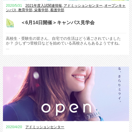
2020/5/31
2021年度入試関連情報
,
アドミッションセンター
,
オープンキャ
ンパス
,
教育学部
,
栄養学部
,
看護学部
＜6月14日開催＞キャンパス見学会
高校生・受験生の皆さん、自宅での生活はどう過ごされていました
か？ 少しずつ登校日などを始めている高校さんもあるようですね。
...
2020/4/20
アドミッションセンター