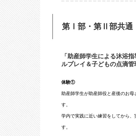
第Ⅰ部・第Ⅱ部共通
「助産師学生による沐浴指
ルプレイ＆子どもの点滴管
体験①
助産師学生が助産師役と産後のお母
す。
学内で実践に近い練習をしてから、
す。