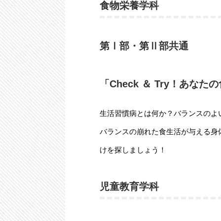
食物栄養学科
第Ⅰ部・第Ⅱ部共通
「Check ＆ Try！あなた
生活習慣病とは何か？バランスのよ
バランスの崩れた食生活が与える身
けを探しましょう！
児童教育学科