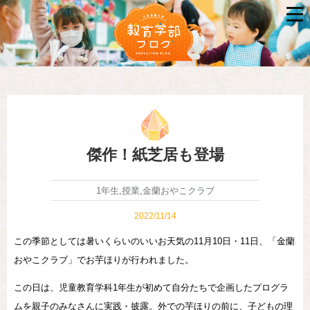
傑作！紙芝居も登場
1年生
,
授業
,
金蘭おやこクラブ
2022/11/14
この季節としては暑いくらいのいいお天気の11月10日・11日、「金蘭
おやこクラブ」でお芋ほりが行われました。
この日は、児童教育学科1年生が初めて自分たちで企画したプログラ
ムを親子のみなさんに実践・披露。外での芋ほりの前に、子どもの理