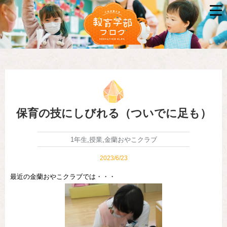
保育の技にしびれる（ついでに足も）
1年生
,
授業
,
金蘭おやこクラブ
2023/6/23
最近の金蘭おやこクラブでは・・・