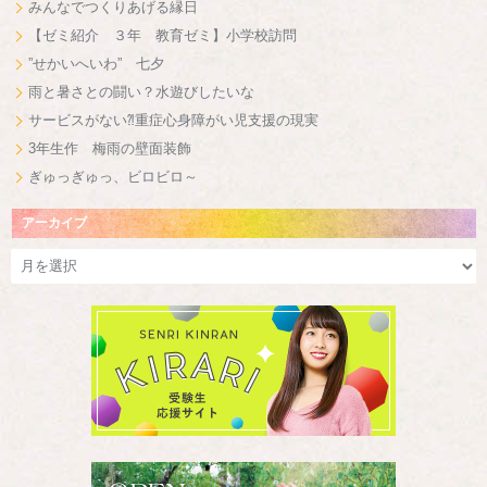
みんなでつくりあげる縁日
【ゼミ紹介 ３年 教育ゼミ】小学校訪問
”せかいへいわ” 七夕
雨と暑さとの闘い？水遊びしたいな
サービスがない⁈重症心身障がい児支援の現実
3年生作 梅雨の壁面装飾
ぎゅっぎゅっ、ビロビロ～
アーカイブ