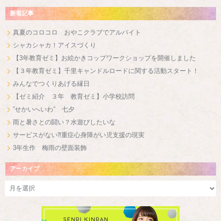
新着記事
真夏のコロコロ おやこクラブでアルバイト
シャカシャカ！アイスづくり
【3年教育ゼミ】お絵かきコップワークショップを開催しました
【３年教育ゼミ】千里キャンドルロードに関する活動スタート！
みんなでつくりあげる縁日
【ゼミ紹介 ３年 教育ゼミ】小学校訪問
”せかいへいわ” 七夕
雨と暑さとの闘い？水遊びしたいな
サービスがない⁈重症心身障がい児支援の現実
3年生作 梅雨の壁面装飾
アーカイブ