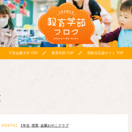
千里金蘭大学 TOP
教育学部 TOP
受験生応援サイト TOP
覧
2024/7/12
1年生
,
授業
,
金蘭おやこクラブ