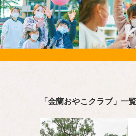
「
金蘭おやこクラブ
」
一