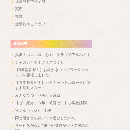
児童教育学科全般
実習
授業
金蘭おやこクラブ
新着記事
真夏のコロコロ おやこクラブでアルバイト
シャカシャカ！アイスづくり
【3年教育ゼミ】お絵かきコップワークショ
ップを開催しました
【３年教育ゼミ】千里キャンドルロードに関
する活動スタート！
みんなでつくりあげる縁日
【ゼミ紹介 ３年 教育ゼミ】小学校訪問
”せかいへいわ” 七夕
雨と暑さとの闘い？水遊びしたいな
サービスがない⁈重症心身障がい児支援の現