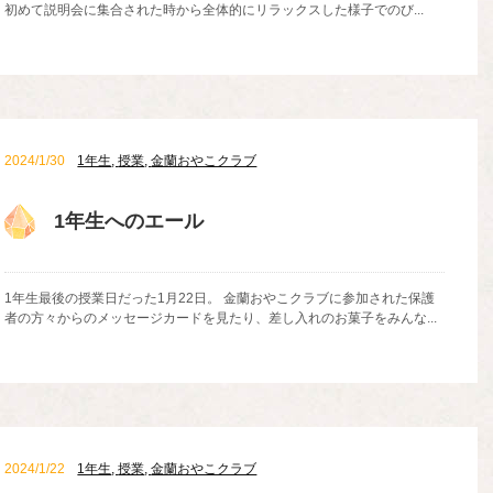
初めて説明会に集合された時から全体的にリラックスした様子でのび...
2024/1/30
1年生
,
授業
,
金蘭おやこクラブ
1年生へのエール
1年生最後の授業日だった1月22日。 金蘭おやこクラブに参加された保護
者の方々からのメッセージカードを見たり、差し入れのお菓子をみんな...
2024/1/22
1年生
,
授業
,
金蘭おやこクラブ