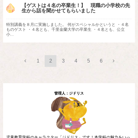
【ゲストは４名の卒業生！】 現職の小学校の先
生から話を聞かせてもらいました
特別講義を８月に実施しました。 何がスペシャルかというと ・４名
ものゲスト ・４名とも、千里金蘭大学の卒業生 ・４名とも、公立
小...
1
2
3
4
5
6
管理人：ジドリス
児童教育学科のキャラクター「ジドリス」です！本学科の魅力をいっ