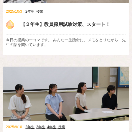
2025/10/3
2年生
,
授業
【２年生】教員採用試験対策、スタート！
今日の授業の一コマです。 みんな一生懸命に、メモをとりながら、先
生の話を聞いています。 ...
2025/9/10
2年生
,
3年生
,
4年生
,
授業