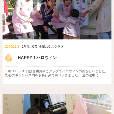
2025/11/3
1年生
,
授業
,
金蘭おやこクラブ
HAPPY！ハロウィン
10月30日・31日は金蘭おやこクラブでハロウィンの回を行いました。
安心のキャンパス内を仮装行列で練り歩きました。 道の途中に...