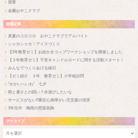
授業
金蘭おやこクラブ
新着記事
真夏のコロコロ おやこクラブでアルバイト
シャカシャカ！アイスづくり
【3年教育ゼミ】お絵かきコップワークショップを開催しました
【３年教育ゼミ】千里キャンドルロードに関する活動スタート！
みんなでつくりあげる縁日
【ゼミ紹介 ３年 教育ゼミ】小学校訪問
”せかいへいわ” 七夕
雨と暑さとの闘い？水遊びしたいな
サービスがない⁈重症心身障がい児支援の現実
3年生作 梅雨の壁面装飾
アーカイブ