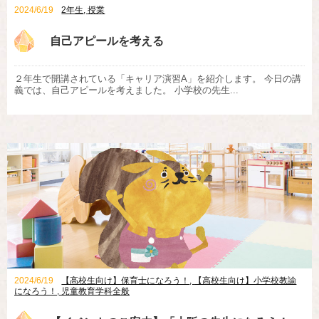
2024/6/19
2年生
,
授業
自己アピールを考える
２年生で開講されている「キャリア演習A」を紹介します。 今日の講
義では、自己アピールを考えました。 小学校の先生...
2024/6/19
【高校生向け】保育士になろう！
,
【高校生向け】小学校教諭
になろう！
,
児童教育学科全般