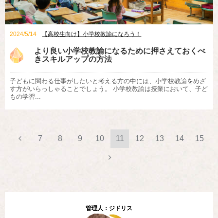
2024/5/14
【高校生向け】小学校教諭になろう！
より良い小学校教諭になるために押さえておくべ
きスキルアップの方法
子どもに関わる仕事がしたいと考える方の中には、小学校教諭をめざ
す方がいらっしゃることでしょう。 小学校教諭は授業において、子ど
もの学習...
7
8
9
10
11
12
13
14
15
管理人：ジドリス