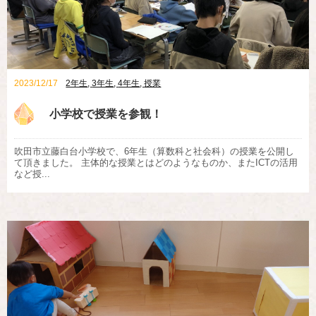
2023/12/17
2年生
,
3年生
,
4年生
,
授業
小学校で授業を参観！
吹田市立藤白台小学校で、6年生（算数科と社会科）の授業を公開し
て頂きました。 主体的な授業とはどのようなものか、またICTの活用
など授...