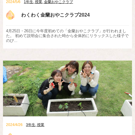
2024/5/6
1年生
,
授業
,
金蘭おやこクラブ
わくわく金蘭おやこクラブ2024
4月25日・26日に今年度初めての「金蘭おやこクラブ」が行われまし
た。 初めて説明会に集合された時から全体的にリラックスした様子で
のび...
2024/4/26
3年生
,
授業