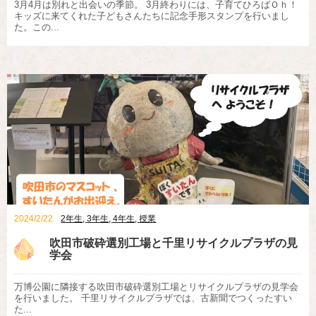
3月4月は別れと出会いの季節。 3月終わりには、子育てひろばＯｈ！
キッズに来てくれた子どもさんたちに記念手形スタンプを行いまし
た。この...
2024/2/22
2年生
,
3年生
,
4年生
,
授業
吹田市破砕選別工場と千里リサイクルプラザの見
学会
万博公園に隣接する吹田市破砕選別工場とリサイクルプラザの見学会
を行いました。 千里リサイクルプラザでは、古新聞でつくったすい
た...