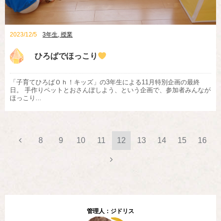
2023/12/5
3年生
,
授業
ひろばでほっこり
「子育てひろばＯｈ！キッズ」の3年生による11月特別企画の最終
日。 手作りペットとおさんぽしよう、という企画で、参加者みんなが
ほっこり...
8
9
10
11
12
13
14
15
16
管理人：ジドリス