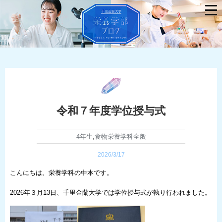
令和７年度学位授与式
4年生
,
食物栄養学科全般
2026/3/17
こんにちは。栄養学科の中本です。
2026年３月13日、千里金蘭大学では学位授与式が執り行われました。