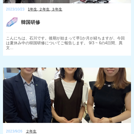
2023/10/23
1年生
,
２年生
,
３年生
韓国研修
こんにちは、石川です。後期が始まって早1か月が経ちますが、今回
は夏休み中の韓国研修についてご報告します。 9/3 ~ 6の4日間、異
文...
2023/9/26
２年生