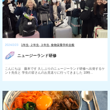
2024/2/23
1年生
,
２年生
,
３年生
,
食物栄養学科全般
ニュージーランド研修
こんにちは 藤本です 久しぶりのニュージーランド研修へ出発するケ
ント先生と 学生の皆さんのお見送りに行ってきました 10時...