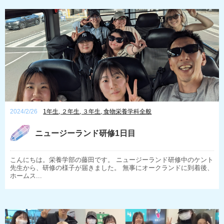
2024/2/26
1年生
,
２年生
,
３年生
,
食物栄養学科全般
ニュージーランド研修1日目
こんにちは。栄養学部の藤田です。 ニュージーランド研修中のケント
先生から、研修の様子が届きました。 無事にオークランドに到着後、
ホームス...