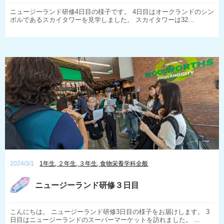
ニュージーランド研修4日目の様子です。 4日目はオークランドのシン
ボルであるスカイタワーを見学しました。 スカイタワーは32...
2024/3/1
1年生
,
２年生
,
３年生
,
食物栄養学科全般
ニュージーランド研修３日目
こんにちは。 ニュージーランド研修3日目の様子をお届けします。 3
日目はニュージーランドのスーパーマーケットを訪れました。 ...