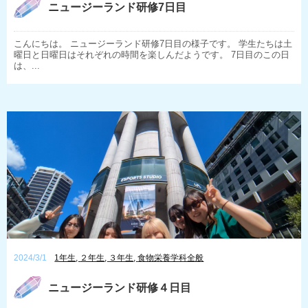
ニュージーランド研修7日目
こんにちは。 ニュージーランド研修7日目の様子です。 学生たちは土
曜日と日曜日はそれぞれの時間を楽しんだようです。 7日目のこの日
は、...
2024/3/1
1年生
,
２年生
,
３年生
,
食物栄養学科全般
ニュージーランド研修４日目