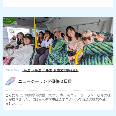
2024/2/27
1年生
,
２年生
,
３年生
,
食物栄養学科全般
ニュージーランド研修２日目
こんにちは。栄養学部の藤田です。 本日もニュージーランド研修の様
子が届きました。 2日目も午前中は語学スクールで英語の授業を受け
ました。...