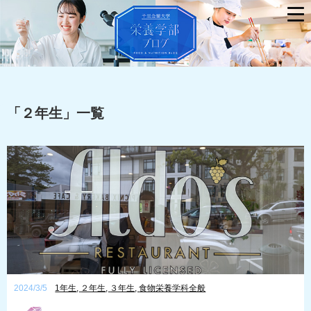
「
２年生
」
一覧
2024/3/5
1年生
,
２年生
,
３年生
,
食物栄養学科全般