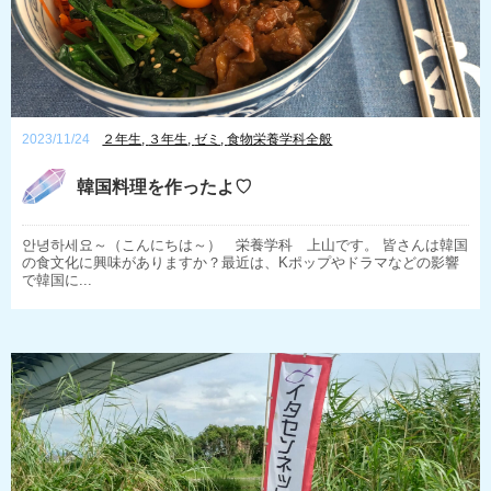
2023/11/24
２年生
,
３年生
,
ゼミ
,
食物栄養学科全般
韓国料理を作ったよ♡
안녕하세요～（こんにちは～） 栄養学科 上山です。 皆さんは韓国
の食文化に興味がありますか？最近は、Kポップやドラマなどの影響
で韓国に...