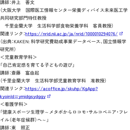
講師：井上 善文
（大阪大学 国際医工情報センター栄養ディバイス未来医工学
共同研究部門特任教授
千里金蘭大学 生活科学部食物栄養学科 客員教授）
関連リンク：
https://nrid.nii.ac.jp/ja/nrid/1000010294076/
（出典：KAKEN: 科学研究費助成事業データベース、国立情報学
研究所）
＜児童教育学科＞
「自己肯定感を育てる子どもの遊び」
講師：斎藤 富由起
（千里金蘭大学 生活科学部児童教育学科 准教授）
関連リンク：
https://acoffice.jp/skuhp/KgApp?
kyoinId=ymidgsydggy
＜看護学科＞
「健康スポーツ生理学～メタボからロコモ・サルコペニア・フレ
イル（老年症候群）へ～」
講師：東 照正