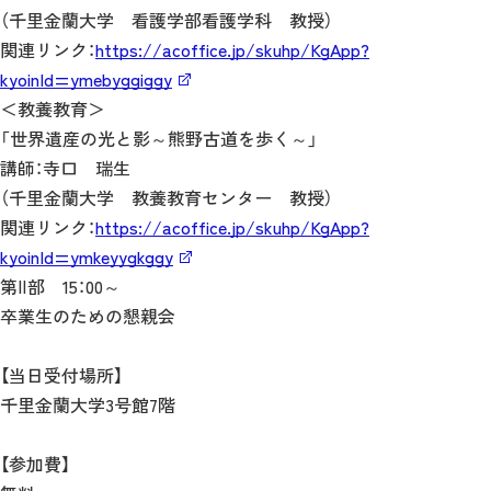
（千里金蘭大学 看護学部看護学科 教授）
関連リンク：
https://acoffice.jp/skuhp/KgApp?
kyoinId=ymebyggiggy
＜教養教育＞
「世界遺産の光と影～熊野古道を歩く～」
講師：寺口 瑞生
（千里金蘭大学 教養教育センター 教授）
関連リンク：
https://acoffice.jp/skuhp/KgApp?
kyoinId=ymkeyygkggy
第Ⅱ部 15：00～
卒業生のための懇親会
【当日受付場所】
千里金蘭大学3号館7階
【参加費】