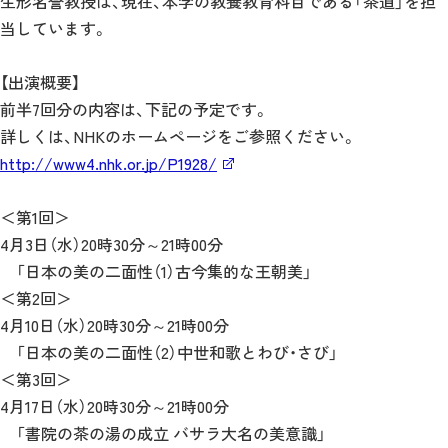
生形名誉教授は、現在、本学の教養教育科目である「茶道」を担
当しています。
【出演概要】
前半7回分の内容は、下記の予定です。
詳しくは、NHKのホームページをご参照ください。
http://www4.nhk.or.jp/P1928/
＜第1回＞
4月3日（水）20時30分～21時00分
「日本の美の二面性（1）古今集的な王朝美」
＜第2回＞
4月10日（水）20時30分～21時00分
「日本の美の二面性（2）中世和歌とわび・さび」
＜第3回＞
4月17日（水）20時30分～21時00分
「書院の茶の湯の成立 バサラ大名の美意識」