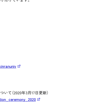
。
inranuniv
（2020年3月17日更新）
ation_ceremony_2020