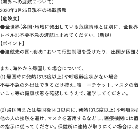
（海外への渡航について）
2020年3月25日現在の掲載情報
【危険度】
●全世界（各国・地域に発出している危険情報とは別に，全世界
レベル2：不要不急の渡航は止めてください。（新規）
【ポイント】
●渡航先の国・地域において行動制限を受けたり，出国が困難
また、海外から帰国した場合について、
(1) 帰国時に発熱（37.5度以上）や呼吸器症状がない場合
不要不急の外出はできるだけ控え、咳 エチケット、マスクの
いこと等の健康状態を確認したうえで、通学してください。
(2）帰国時または帰国後14日以内に、発熱（37.5度以上）や呼吸
他の人の接触を避け、マスクを着用するなどし、医療機関には
の指示に従ってください。保健所に連絡が取りにくい場合は、