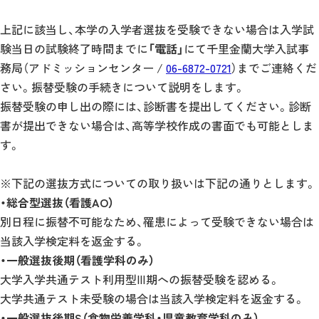
上記に該当し、本学の入学者選抜を受験できない場合は入学試
験当日の試験終了時間までに
「電話」
にて千里金蘭大学入試事
務局（アドミッションセンター /
06-6872-0721
）までご連絡くだ
さい。振替受験の手続きについて説明をします。
振替受験の申し出の際には、診断書を提出してください。診断
書が提出できない場合は、高等学校作成の書面でも可能としま
す。
※下記の選抜方式についての取り扱いは下記の通りとします。
・総合型選抜（看護AO）
別日程に振替不可能なため、罹患によって受験できない場合は
当該入学検定料を返金する。
・一般選抜後期（看護学科のみ）
大学入学共通テスト利用型Ⅲ期への振替受験を認める。
大学共通テスト未受験の場合は当該入学検定料を返金する。
・一般選抜後期S（食物栄養学科・児童教育学科のみ）