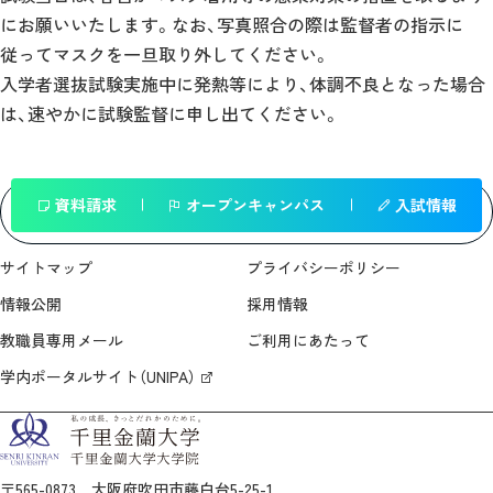
にお願いいたします。なお、写真照合の際は監督者の指示に
従ってマスクを一旦取り外してください。
入学者選抜試験実施中に発熱等により、体調不良となった場合
は、速やかに試験監督に申し出てください。
資料請求
オープンキャンパス
入試情報
一覧へ戻る
サイトマップ
プライバシーポリシー
情報公開
採用情報
教職員専用メール
ご利用にあたって
学内ポータルサイト（UNIPA）
〒565-0873 大阪府吹田市藤白台5-25-1