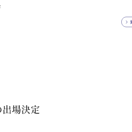
定
の出場決定