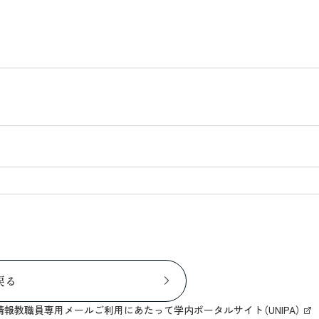
戻る
情報
教職員専用メール
ご利用にあたって
学内ポータルサイト（UNIPA）