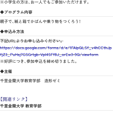
※小学生の方は、お一人でもご参加いただけます。
◆プログラム内容
親子で、紙と箱でかばんや乗り物をつくろう！
◆申込み方法
下記URLよりお申し込みください。
https://docs.google.com/forms/d/e/1FAIpQLSf_v4hCCthJp
fjZ3_PuHsj7GSGrtgb-Vpl4SFf8J_orEw3-9Q/viewform
※好評につき、参加申込を締め切りました。
◆主催
千里金蘭大学教育学部 造形ゼミ
【関連リンク】
千里金蘭大学 教育学部