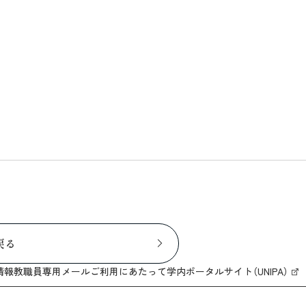
戻る
情報
教職員専用メール
ご利用にあたって
学内ポータルサイト（UNIPA）